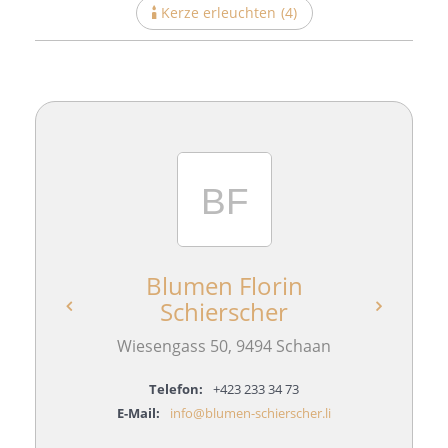
Kerze erleuchten
(
4
)
Blumen Florin
Schierscher
aan
Gü
Wiesengass 50, 9494 Schaan
Telefon:
+423 233 34 73
E-Mail:
info@blumen-schierscher.li