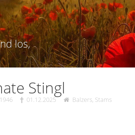
nd los,
ate Stingl
.1946
01.12.2025
Balzers, Stams