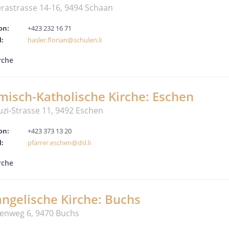
rastrasse 14-16, 9494 Schaan
on:
+423 232 16 71
l:
hasler.florian@schulen.li
rche
misch-Katholische Kirche: Eschen
Luzi-Strasse 11, 9492 Eschen
on:
+423 373 13 20
l:
pfarrer.eschen@dsl.li
rche
ngelische Kirche: Buchs
enweg 6, 9470 Buchs