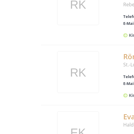
Rebe
Telef
E-Mai
Ki
Rö
St.-
Telef
E-Mai
Ki
Eva
Hald