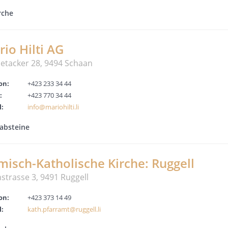
rche
io Hilti AG
ietacker 28, 9494 Schaan
on:
+423 233 34 44
:
+423 770 34 44
l:
info@mariohilti.li
absteine
isch-Katholische Kirche: Ruggell
hstrasse 3, 9491 Ruggell
on:
+423 373 14 49
l:
kath.pfarramt@ruggell.li