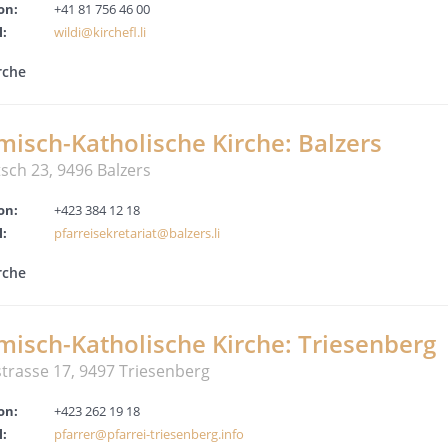
on:
+41 81 756 46 00
l:
wildi@kirchefl.li
rche
isch-Katholische Kirche: Balzers
sch 23, 9496 Balzers
on:
+423 384 12 18
l:
pfarreisekretariat@balzers.li
rche
misch-Katholische Kirche: Triesenberg
trasse 17, 9497 Triesenberg
on:
+423 262 19 18
l:
pfarrer@pfarrei-triesenberg.info