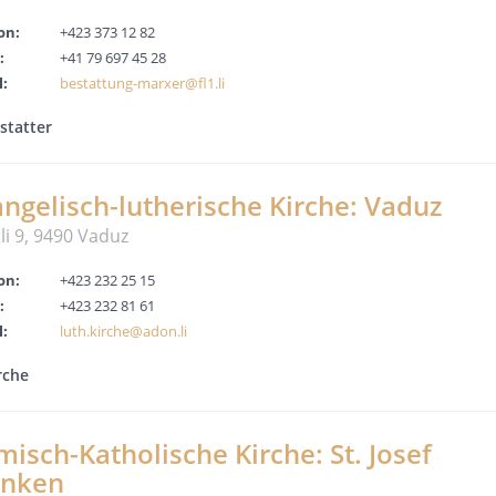
on:
+423 373 12 82
:
+41 79 697 45 28
l:
bestattung-marxer@fl1.li
statter
ngelisch-lutherische Kirche: Vaduz
li 9, 9490 Vaduz
on:
+423 232 25 15
:
+423 232 81 61
l:
luth.kirche@adon.li
rche
isch-Katholische Kirche: St. Josef
anken