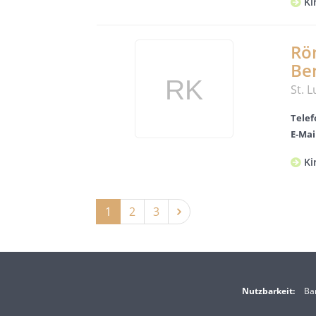
Ki
Rö
Be
St. 
Telef
E-Mai
Ki
1
2
3
Nutzbarkeit:
Bar