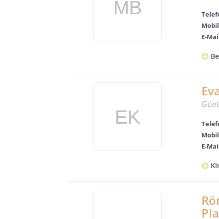
Telef
Mobil
E-Mai
Be
Eva
Güet
Telef
Mobil
E-Mai
Ki
Röm
Pl