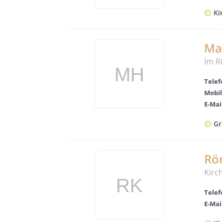
Ki
Mar
Im R
Telef
Mobil
E-Mai
Gr
Röm
Kirc
Telef
E-Mai