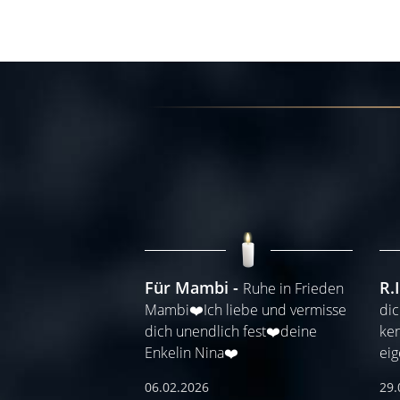
Für Mambi
R.
Ruhe in Frieden
Mambi❤️Ich liebe und vermisse
dic
dich unendlich fest❤️deine
ken
Enkelin Nina❤️
ei
06.02.2026
29.