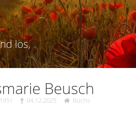
nd los,
smarie Beusch
.1951
04.12.2025
Buchs