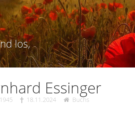
nd los,
nhard Essinger
.1945
18.11.2024
Buchs