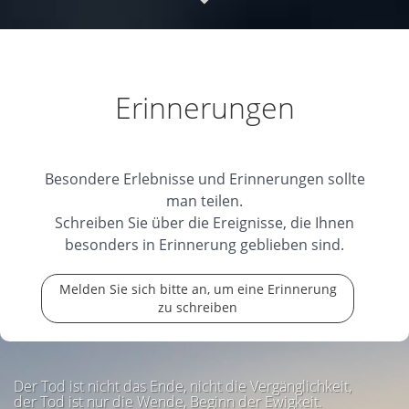
Beat, ruhe in Frieden und das ewige Licht leuchte
Dir.
14.01.2025
Erinnerungen
Ruhe in Frieden
Mein ganz herzliches Beileid
der Trauerfamilie. Ruhe in Frieden, Beat. Mac
Besondere Erlebnisse und Erinnerungen sollte
Kaufmann
man teilen.
Schreiben Sie über die Ereignisse, die Ihnen
13.01.2025
besonders in Erinnerung geblieben sind.
Melden Sie sich bitte an, um eine Erinnerung
zu schreiben
Der Tod ist nicht das Ende, nicht die Vergänglichkeit,
der Tod ist nur die Wende, Beginn der Ewigkeit.