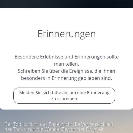
geschätzter Erinnerung. Wünsche Ihnen eine gute
...
weiterlesen
29.04.2026
Erinnerungen
Ruhe in Frieden
Wir werden Dich vermissen.
Besondere Erlebnisse und Erinnerungen sollte
Du bleibst in liebevoller Erinnerung für all
...
man teilen.
weiterlesen
Schreiben Sie über die Ereignisse, die Ihnen
besonders in Erinnerung geblieben sind.
29.04.2026
Melden Sie sich bitte an, um eine Erinnerung
zu schreiben
Ruhe in Frieden
Dem Auge fern, dem Herzen
na.
Der Tod ist nicht das Ende, nicht die Vergänglichkeit,
29.04.2026
der Tod ist nur die Wende, Beginn der Ewigkeit.