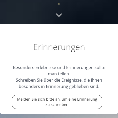
Herzliches Beileid
Herzliches Beileid der
ganzen Familie und Freunde
14.01.2025
Erinnerungen
Ruhe in Frieden
Mein herzliches Beileid der
Besondere Erlebnisse und Erinnerungen sollte
Trauerfamilie. Ruhe in Frieden, Wolfgang.
man teilen.
14.01.2025
Schreiben Sie über die Ereignisse, die Ihnen
besonders in Erinnerung geblieben sind.
Melden Sie sich bitte an, um eine Erinnerung
In lieber Erinnerung
In Gedenken an meinen
zu schreiben
lieben Cousin Wolfgang Christine mit Arnulf