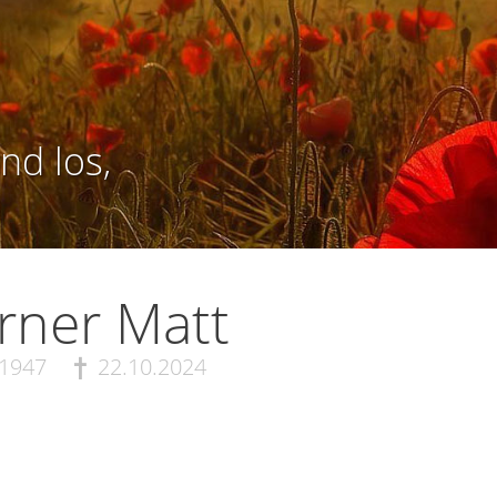
nd los,
rner Matt
.1947
22.10.2024