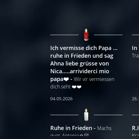
Ich vermisse dich Papa …
In
ruhe in Frieden und sag
Tra
Ahna liebe grüsse von
Nica…..arrividerci mio
papa❤️
Wir vir vermiessen
dich seht ❤️❤️
04.05.2026
26.
Ruhe in Frieden
R.I
Machs
guet, Antonio🙏🏻
Kra