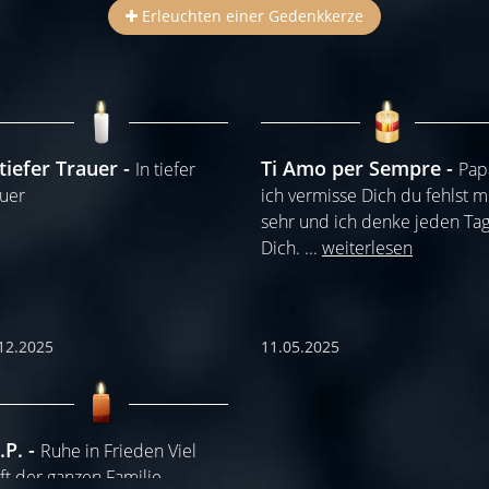
Erleuchten einer Gedenkkerze
 tiefer Trauer
Ti Amo per Sempre
In tiefer
Pap
uer
ich vermisse Dich du fehlst m
sehr und ich denke jeden Tag
Dich.
...
weiterlesen
12.2025
11.05.2025
.P.
Ruhe in Frieden Viel
ft der ganzen Familie.