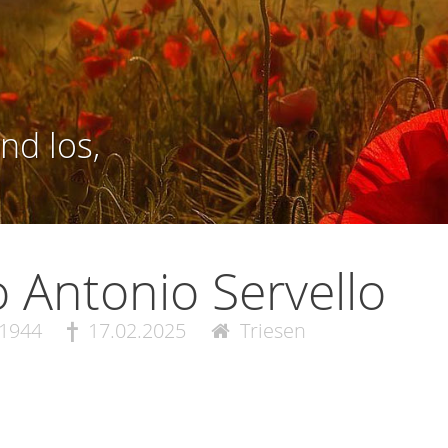
nd los,
o Antonio Servello
.1944
17.02.2025
Triesen