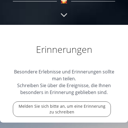
R.I.P Viola
Mis Beileid und viel Kraft i dära
schwära Zit! Nadja R.
25.09.2025
Erinnerungen
RIP
Ruhe in Frieden liebe Viola. Du warst ein
toller Mensch mit einem grossen Herzen.
Besondere Erlebnisse und Erinnerungen sollte
25.09.2025
man teilen.
Schreiben Sie über die Ereignisse, die Ihnen
besonders in Erinnerung geblieben sind.
Melden Sie sich bitte an, um eine Erinnerung
zu schreiben