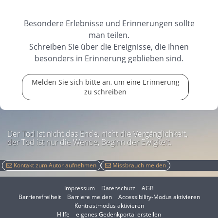
Besondere Erlebnisse und Erinnerungen sollte
man teilen.
Schreiben Sie über die Ereignisse, die Ihnen
besonders in Erinnerung geblieben sind.
Melden Sie sich bitte an, um eine Erinnerung
zu schreiben
Der Tod ist nicht das Ende, nicht die Vergänglichkeit,
der Tod ist nur die Wende, Beginn der Ewigkeit.
Kontakt zum Autor aufnehmen
Missbrauch melden
Impressum
Datenschutz
AGB
I
Barrierefreiheit
Barriere melden
Accessibility-Modus aktivieren
I
m
Kontrastmodus aktivieren
m
A
Hilfe
eigenes Gedenkportal erstellen