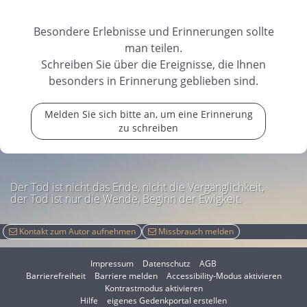
Besondere Erlebnisse und Erinnerungen sollte
man teilen.
Schreiben Sie über die Ereignisse, die Ihnen
besonders in Erinnerung geblieben sind.
Melden Sie sich bitte an, um eine Erinnerung
zu schreiben
Der Tod ist nicht das Ende, nicht die Vergänglichkeit,
der Tod ist nur die Wende, Beginn der Ewigkeit.
Kontakt zum Autor aufnehmen
Missbrauch melden
Impressum
Datenschutz
AGB
I
Barrierefreiheit
Barriere melden
Accessibility-Modus aktivieren
I
m
Kontrastmodus aktivieren
m
A
Hilfe
eigenes Gedenkportal erstellen