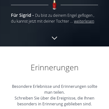
Für Sigrid
Du bist zu deinem Engel geflogen ,
du kannst jetzt mit deiner Tochter
...
weiterlesen
04.03.2025
Unvergessen
Ich bin fassungslos, so früh. Den
Hinterbliebenen meine aufrichtige Anteilnahme.
Erinnerungen
04.03.2025
Besondere Erlebnisse und Erinnerungen sollte
Kerze für Sigi
Liebe Sigi, machs gut auf Deiner
man teilen.
letzten Reise. Es war schön Dich kennen
Schreiben Sie über die Ereignisse, die Ihnen
...
weiterlesen
besonders in Erinnerung geblieben sind.