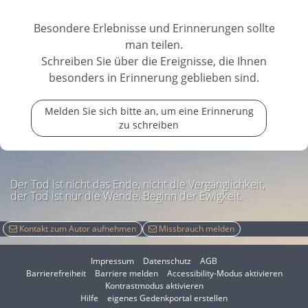
Besondere Erlebnisse und Erinnerungen sollte
man teilen.
Schreiben Sie über die Ereignisse, die Ihnen
besonders in Erinnerung geblieben sind.
Melden Sie sich bitte an, um eine Erinnerung
zu schreiben
Der Tod ist nicht das Ende, nicht die Vergänglichkeit,
der Tod ist nur die Wende, Beginn der Ewigkeit.
Kontakt zum Autor aufnehmen
Missbrauch melden
Impressum
Datenschutz
AGB
I
Barrierefreiheit
Barriere melden
Accessibility-Modus aktivieren
I
m
Kontrastmodus aktivieren
m
A
Hilfe
eigenes Gedenkportal erstellen