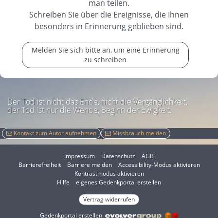
man teilen.
Schreiben Sie über die Ereignisse, die Ihnen
besonders in Erinnerung geblieben sind.
Melden Sie sich bitte an, um eine Erinnerung
zu schreiben
Der Tod ist nicht das Ende, nicht die Vergänglichkeit,
der Tod ist nur die Wende, Beginn der Ewigkeit.
Kontakt zum Autor aufnehmen
Missbrauch melden
Impressum
Datenschutz
AGB
I
Barrierefreiheit
Barriere melden
Accessibility-Modus aktivieren
I
m
Kontrastmodus aktivieren
m
A
Hilfe
eigenes Gedenkportal erstellen
K
c
o
Vertrag widerrufen
c
n
e
Gedenkportal erstellen
t
s