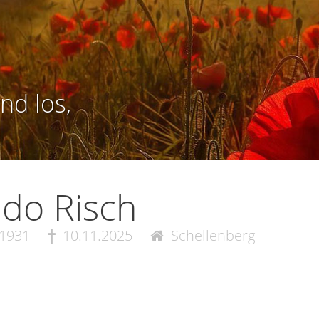
nd los,
do Risch
.1931
10.11.2025
Schellenberg