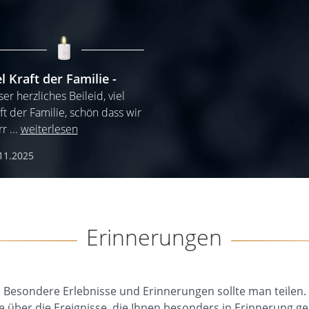
el Kraft der Familie
er herzliches Beileid, viel
ft der Familie, schön dass wir
rr
...
weiterlesen
11.2025
Erinnerungen
Besondere Erlebnisse und Erinnerungen sollte man teilen.
e über die Ereignisse, die Ihnen besonders in Erinnerung ge