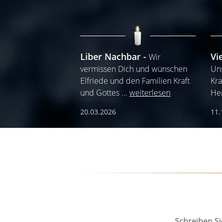
Liber Nachbar
Vi
Wir
vermissen Dich und wünschen
Uns
Elfriede und den Familien Kraft
Kra
und Gottes
...
weiterlesen
He
20.03.2026
11.
Schreiben Si