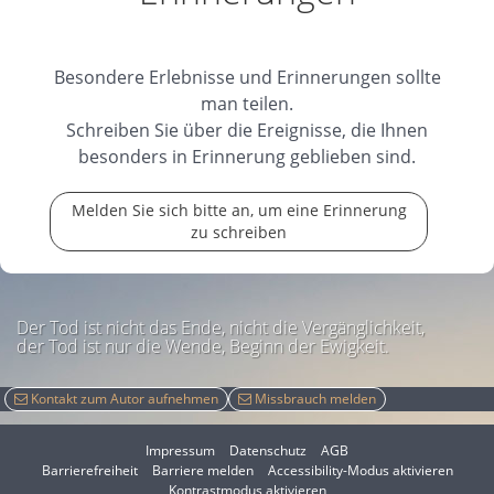
15.01.2026
Besondere Erlebnisse und Erinnerungen sollte
man teilen.
Schreiben Sie über die Ereignisse, die Ihnen
besonders in Erinnerung geblieben sind.
Melden Sie sich bitte an, um eine Erinnerung
zu schreiben
Der Tod ist nicht das Ende, nicht die Vergänglichkeit,
der Tod ist nur die Wende, Beginn der Ewigkeit.
Kontakt zum Autor aufnehmen
Missbrauch melden
Impressum
Datenschutz
AGB
I
Barrierefreiheit
Barriere melden
Accessibility-Modus aktivieren
I
m
Kontrastmodus aktivieren