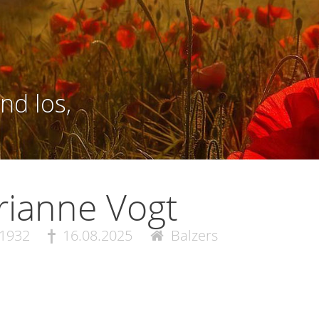
nd los,
ianne Vogt
.1932
16.08.2025
Balzers