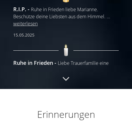
R.I.P.
Ruhe in Frieden liebe Marianne.
Beschütze deine Liebsten aus dem Himmel.
...
weiterlesen
15.05.2025
Ruhe in Frieden
Liebe Trauerfamilie eine
Umarmung von ganzem Herzen. So traurig...
...
weiterlesen
15.05.2025
Erinnerungen
Ruhe in Frieden
Unsere Aufrichtige
Anteilnahme und viel Kraft in dieser schweren
Zeit. Wir
...
weiterlesen