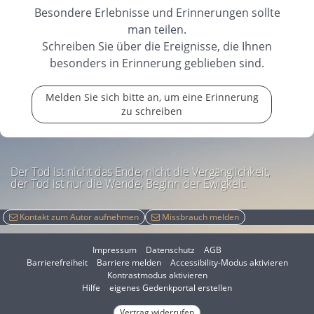
Besondere Erlebnisse und Erinnerungen sollte
14.05.2025
man teilen.
Schreiben Sie über die Ereignisse, die Ihnen
besonders in Erinnerung geblieben sind.
Melden Sie sich bitte an, um eine Erinnerung
zu schreiben
Der Tod ist nicht das Ende, nicht die Vergänglichkeit,
der Tod ist nur die Wende, Beginn der Ewigkeit.
Kontakt zum Autor aufnehmen
Missbrauch melden
Impressum
Datenschutz
AGB
I
Barrierefreiheit
Barriere melden
Accessibility-Modus aktivieren
I
m
Kontrastmodus aktivieren
m
A
Hilfe
eigenes Gedenkportal erstellen
K
c
o
Vertrag widerrufen
c