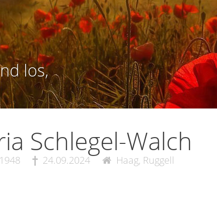
nd los,
ia Schlegel-Walch
.1948
24.09.2024
Haag, Ruggell