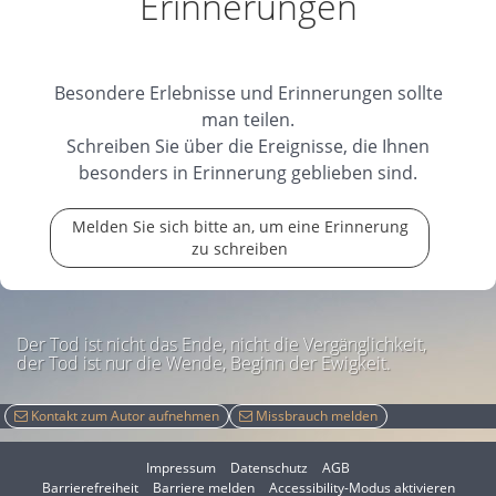
Erinnerungen
Besondere Erlebnisse und Erinnerungen sollte
man teilen.
Schreiben Sie über die Ereignisse, die Ihnen
besonders in Erinnerung geblieben sind.
Melden Sie sich bitte an, um eine Erinnerung
zu schreiben
Der Tod ist nicht das Ende, nicht die Vergänglichkeit,
der Tod ist nur die Wende, Beginn der Ewigkeit.
Kontakt zum Autor aufnehmen
Missbrauch melden
Impressum
Datenschutz
AGB
I
Barrierefreiheit
Barriere melden
Accessibility-Modus aktivieren