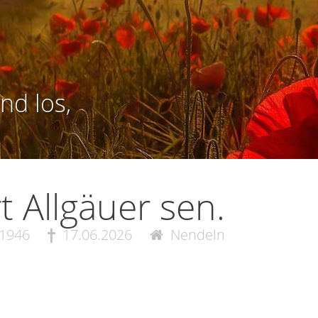
nd los,
t Allgäuer sen.
.1946
17.06.2026
Nendeln