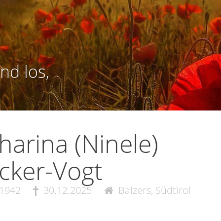
nd los,
harina (Ninele)
cker-Vogt
.1942
30.12.2025
Balzers, Südtirol