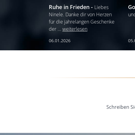
Ruhe in Frieden
Go
Liebes
Ninele. Danke dir von Herzen
un
für die jahrelangen Geschenke
der
...
weiterlesen
06.01.2026
05.
Schreiben Si