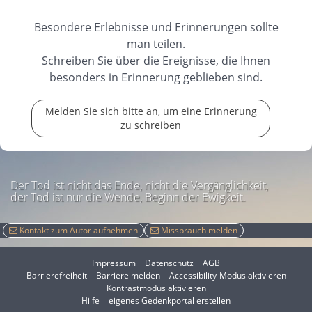
Ruhe in Frieden Karin
Besondere Erlebnisse und Erinnerungen sollte
Unser Aufrichtiges
man teilen.
Beileid der ganzen Familie. Viel Kraft in dieser
...
Schreiben Sie über die Ereignisse, die Ihnen
weiterlesen
besonders in Erinnerung geblieben sind.
17.02.2026
Melden Sie sich bitte an, um eine Erinnerung
zu schreiben
Der Tod ist nicht das Ende, nicht die Vergänglichkeit,
der Tod ist nur die Wende, Beginn der Ewigkeit.
Kontakt zum Autor aufnehmen
Missbrauch melden
Impressum
Datenschutz
AGB
I
Barrierefreiheit
Barriere melden
Accessibility-Modus aktivieren
I
m
Kontrastmodus aktivieren
m
A
Hilfe
eigenes Gedenkportal erstellen