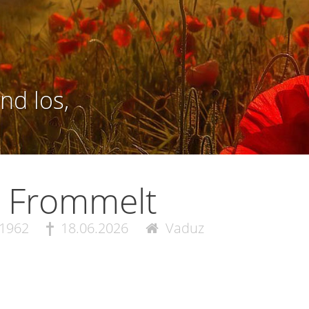
nd los,
i Frommelt
.1962
18.06.2026
Vaduz