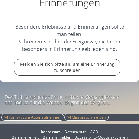
Erinnerungen
erlöschen.
23.06.2026
Besondere Erlebnisse und Erinnerungen sollte
man teilen.
Schreiben Sie über die Ereignisse, die Ihnen
Platz in unserem Herzen
Josi, wir vermissen
besonders in Erinnerung geblieben sind.
dich.
Melden Sie sich bitte an, um eine Erinnerung
22.06.2026
zu schreiben
Der Tod ist nicht das Ende, nicht die Vergänglichkeit,
der Tod ist nur die Wende, Beginn der Ewigkeit.
Kontakt zum Autor aufnehmen
Missbrauch melden
Impressum
Datenschutz
AGB
I
Barrierefreiheit
Barriere melden
Accessibility-Modus aktivieren