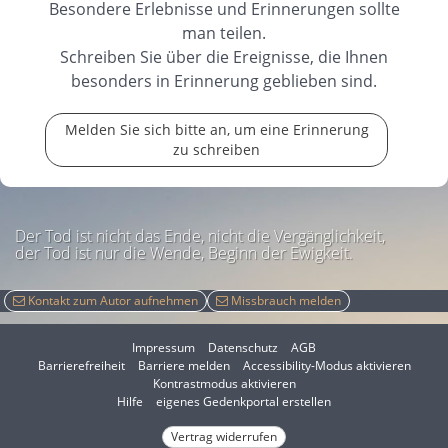
Besondere Erlebnisse und Erinnerungen sollte
man teilen.
Schreiben Sie über die Ereignisse, die Ihnen
I will always remember you
You are a very
besonders in Erinnerung geblieben sind.
good person who deserves to be remembered.
Melden Sie sich bitte an, um eine Erinnerung
29.04.2025
zu schreiben
Der Tod ist nicht das Ende, nicht die Vergänglichkeit,
der Tod ist nur die Wende, Beginn der Ewigkeit.
Kontakt zum Autor aufnehmen
Missbrauch melden
Impressum
Datenschutz
AGB
I
Barrierefreiheit
Barriere melden
Accessibility-Modus aktivieren
I
m
Kontrastmodus aktivieren
m
A
Hilfe
eigenes Gedenkportal erstellen
K
c
o
Vertrag widerrufen
c