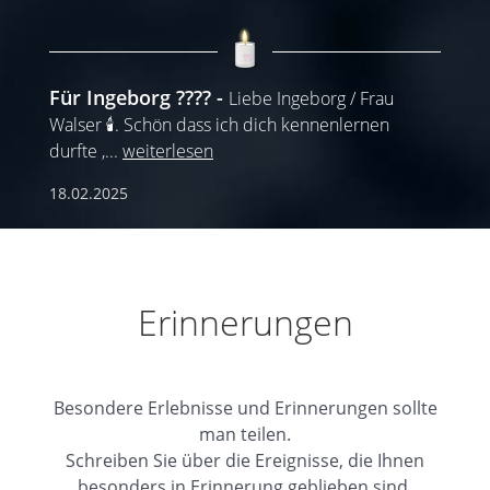
Für Ingeborg ????️
Liebe Ingeborg / Frau
Walser 🕯️. Schön dass ich dich kennenlernen
durfte ,
...
weiterlesen
18.02.2025
Erinnerungen
Besondere Erlebnisse und Erinnerungen sollte
man teilen.
Schreiben Sie über die Ereignisse, die Ihnen
besonders in Erinnerung geblieben sind.