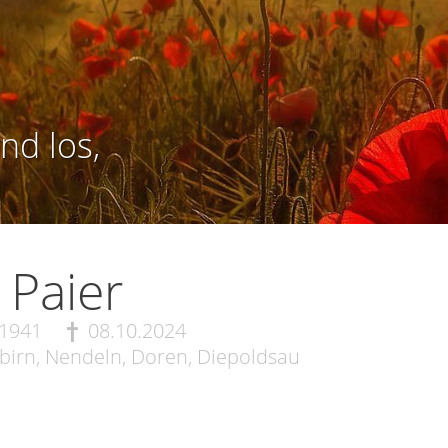
nd los,
e Paier
.1941
08.10.2024
irn, Nendeln, Doren, Diepoldsau