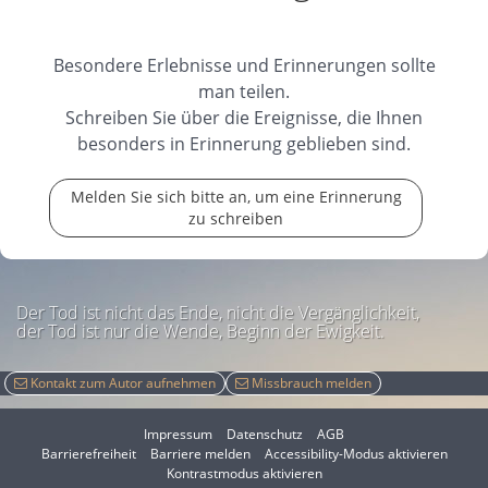
Besondere Erlebnisse und Erinnerungen sollte
man teilen.
Schreiben Sie über die Ereignisse, die Ihnen
besonders in Erinnerung geblieben sind.
Melden Sie sich bitte an, um eine Erinnerung
zu schreiben
Der Tod ist nicht das Ende, nicht die Vergänglichkeit,
der Tod ist nur die Wende, Beginn der Ewigkeit.
Kontakt zum Autor aufnehmen
Missbrauch melden
Impressum
Datenschutz
AGB
I
Barrierefreiheit
Barriere melden
Accessibility-Modus aktivieren
I
m
Kontrastmodus aktivieren