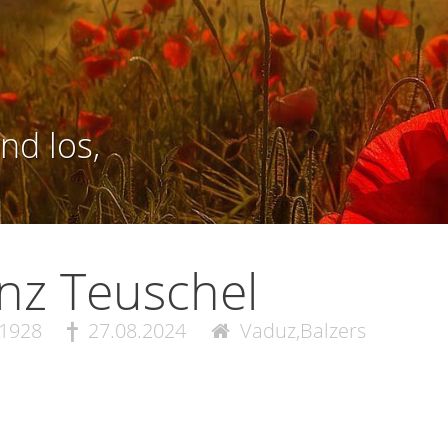
nd los,
nz Teuschel
.1928
27.08.2024
Vaduz,Balzers