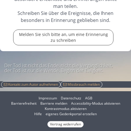
man teilen.
Schreiben Sie über die Ereignisse, die Ihnen
besonders in Erinnerung geblieben sind.
Melden Sie sich bitte an, um eine Erinnerung
zu schreiben
Der Tod ist nicht das Ende, nicht die Vergänglichkeit,
der Tod ist nur die Wende, Beginn der Ewigkeit.
Kontakt zum Autor aufnehmen
Missbrauch melden
Impressum
Datenschutz
AGB
I
Barrierefreiheit
Barriere melden
Accessibility-Modus aktivieren
I
m
Kontrastmodus aktivieren
m
A
Hilfe
eigenes Gedenkportal erstellen
K
c
o
Vertrag widerrufen
c
n
e