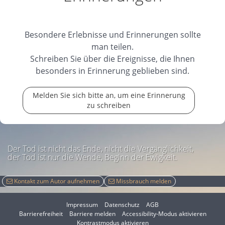
Besondere Erlebnisse und Erinnerungen sollte
man teilen.
Schreiben Sie über die Ereignisse, die Ihnen
besonders in Erinnerung geblieben sind.
Melden Sie sich bitte an, um eine Erinnerung
zu schreiben
Der Tod ist nicht das Ende, nicht die Vergänglichkeit,
der Tod ist nur die Wende, Beginn der Ewigkeit.
Kontakt zum Autor aufnehmen
Missbrauch melden
Impressum
Datenschutz
AGB
I
Barrierefreiheit
Barriere melden
Accessibility-Modus aktivieren
I
m
Kontrastmodus aktivieren