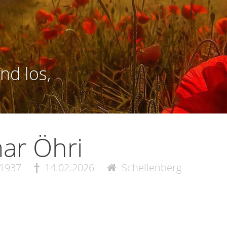
nd los,
ar Öhri
.1937
14.02.2026
Schellenberg