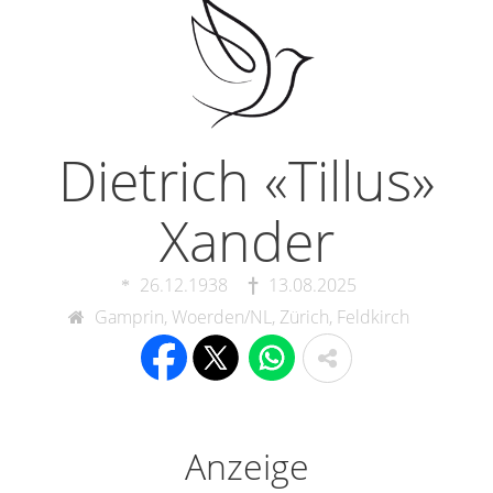
Dietrich «Tillus»
Xander
26.12.1938
13.08.2025
Gamprin, Woerden/NL, Zürich, Feldkirch
Anzeige