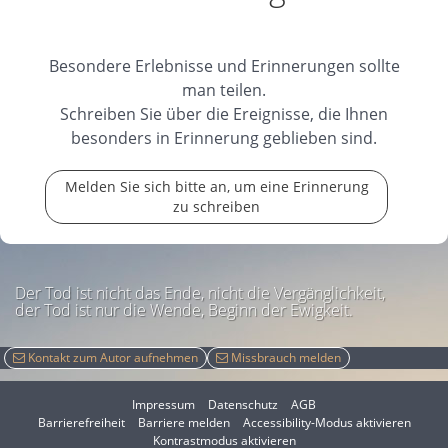
Besondere Erlebnisse und Erinnerungen sollte
man teilen.
Schreiben Sie über die Ereignisse, die Ihnen
besonders in Erinnerung geblieben sind.
Melden Sie sich bitte an, um eine Erinnerung
zu schreiben
Der Tod ist nicht das Ende, nicht die Vergänglichkeit,
der Tod ist nur die Wende, Beginn der Ewigkeit.
Kontakt zum Autor aufnehmen
Missbrauch melden
Impressum
Datenschutz
AGB
I
Barrierefreiheit
Barriere melden
Accessibility-Modus aktivieren
I
m
Kontrastmodus aktivieren