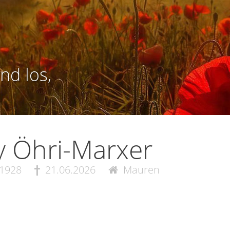
nd los,
ly Öhri-Marxer
.1928
21.06.2026
Mauren