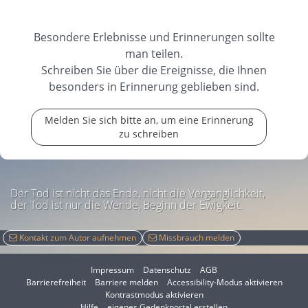
Besondere Erlebnisse und Erinnerungen sollte
man teilen.
Schreiben Sie über die Ereignisse, die Ihnen
besonders in Erinnerung geblieben sind.
Melden Sie sich bitte an, um eine Erinnerung
zu schreiben
Der Tod ist nicht das Ende, nicht die Vergänglichkeit,
der Tod ist nur die Wende, Beginn der Ewigkeit.
Kontakt zum Autor aufnehmen
Missbrauch melden
Impressum
Datenschutz
AGB
I
Barrierefreiheit
Barriere melden
Accessibility-Modus aktivieren
I
m
Kontrastmodus aktivieren
m
A
Hilfe
eigenes Gedenkportal erstellen