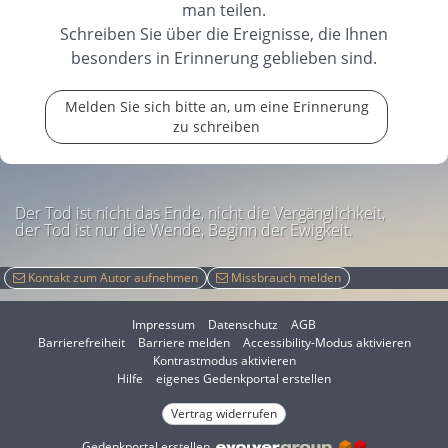
man teilen.
Schreiben Sie über die Ereignisse, die Ihnen
besonders in Erinnerung geblieben sind.
Melden Sie sich bitte an, um eine Erinnerung
zu schreiben
Der Tod ist nicht das Ende, nicht die Vergänglichkeit,
der Tod ist nur die Wende, Beginn der Ewigkeit.
Kontakt zum Autor aufnehmen
Missbrauch melden
Impressum
Datenschutz
AGB
I
Barrierefreiheit
Barriere melden
Accessibility-Modus aktivieren
I
m
Kontrastmodus aktivieren
m
A
Hilfe
eigenes Gedenkportal erstellen
K
c
o
Vertrag widerrufen
c
n
e
Gedenkportal erstellen