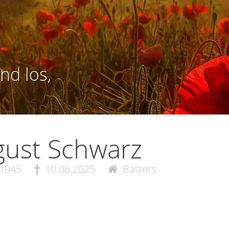
nd los,
ust Schwarz
.1945
10.06.2025
Balzers