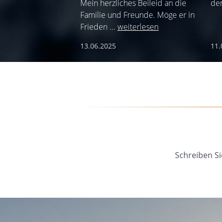
Mein herzliches Beileid an die
de
Familie und Freunde. Möge er in
Frieden
...
weiterlesen
13.06.2025
11.
Schreiben Si