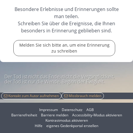
Besondere Erlebnisse und Erinnerungen sollte
man teilen.
Schreiben Sie über die Ereignisse, die Ihnen
besonders in Erinnerung geblieben sind.
Melden Sie sich bitte an, um eine Erinnerung
zu schreiben
Der Tod ist nicht das Ende, nicht die Vergänglichkeit,
der Tod ist nur die Wende, Beginn der Ewigkeit.
Kontakt zum Autor aufnehmen
Missbrauch melden
Impressum
Datenschutz
AGB
I
Barrierefreiheit
Barriere melden
Accessibility-Modus aktivieren
I
m
Kontrastmodus aktivieren
m
A
Hilfe
eigenes Gedenkportal erstellen
K
c