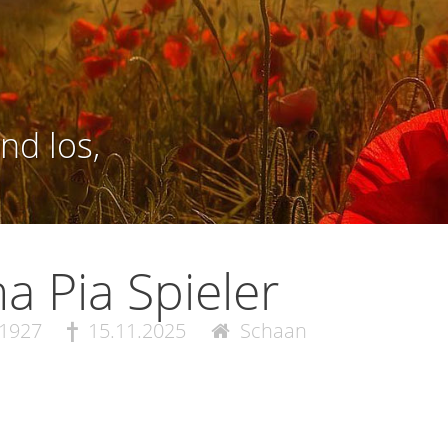
nd los,
a Pia Spieler
.1927
15.11.2025
Schaan