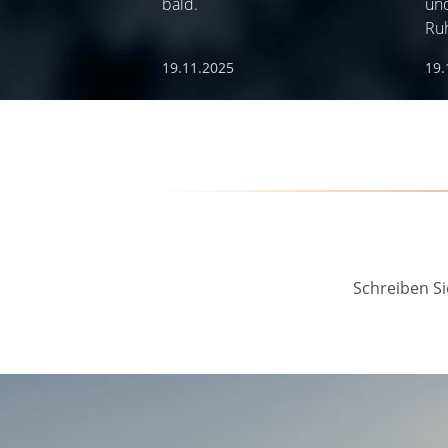
bald.
und
Ru
19.11.2025
19.
Schreiben Si