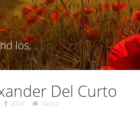
nd los,
xander Del Curto
2024
Vaduz