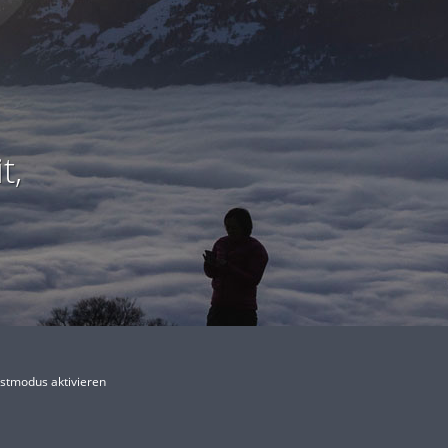
t,
stmodus aktivieren