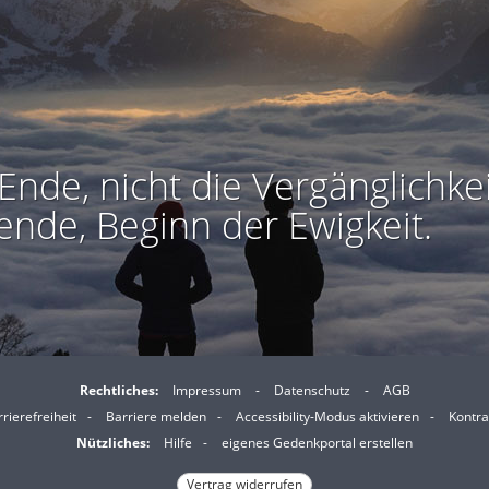
Ende, nicht die Vergänglichkei
ende, Beginn der Ewigkeit.
Rechtliches:
Impressum
-
Datenschutz
-
AGB
I
I
rierefreiheit
-
Barriere melden
-
Accessibility-Modus aktivieren
-
Kontra
m
m
Nützliches:
Hilfe
-
eigenes Gedenkportal erstellen
A
K
Vertrag widerrufen