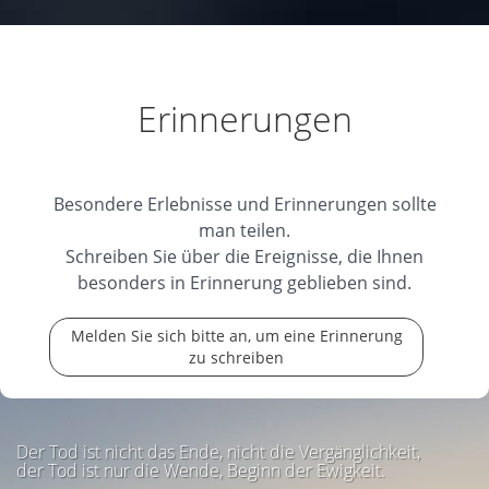
Ruhe in Frieden
Ich wünsche der ganzen
Familie ganz viel Kraft und Zuversicht in dieser
schweren Zeit
16.01.2026
Erinnerungen
In lieber Erinnerung
Besondere Erlebnisse und Erinnerungen sollte
Liebe Trauerfamilie
man teilen.
mein herzliches Beileid zum Tod von diesem
Schreiben Sie über die Ereignisse, die Ihnen
lieben,
...
weiterlesen
besonders in Erinnerung geblieben sind.
16.01.2026
Melden Sie sich bitte an, um eine Erinnerung
zu schreiben
Der Tod ist nicht das Ende, nicht die Vergänglichkeit,
der Tod ist nur die Wende, Beginn der Ewigkeit.