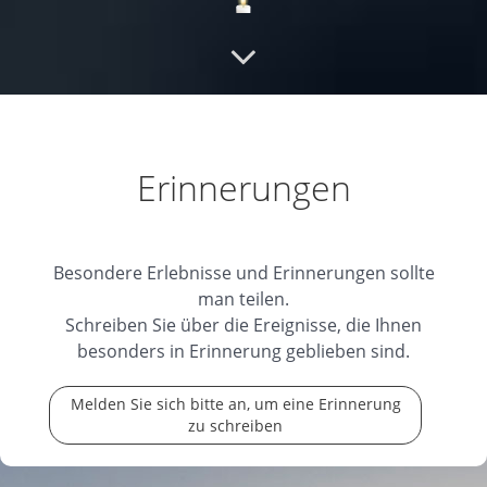
Ruhe in Frieden
Ich habe es immer genossen
und geschätzt dich in Intra anzutreffen und mit
...
weiterlesen
04.02.2025
Erinnerungen
Ruhe in Frieden
Viele kraft an Familien
Besondere Erlebnisse und Erinnerungen sollte
man teilen.
04.02.2025
Schreiben Sie über die Ereignisse, die Ihnen
besonders in Erinnerung geblieben sind.
Andenken an Atti
Wir werden die amüsanten
Melden Sie sich bitte an, um eine Erinnerung
zu schreiben
Gespräche mit dir sehr vermissen. Lieber Atti,
...
weiterlesen